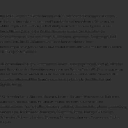
Die Abbildungen und Texte können auch Zubehör und Sonderausstattungen
enthalten, die nicht zum serienmäßigen Lieferumfang gehören. Die gezeigten
Abbildungen sind nur beispielhaft und geben nicht notwendigerweise den
tatsächlichen Zustand der Originalfahrzeuge wieder. Das Aussehen der
Originalfahrzeuge kann von diesen Abbildungen abweichen. Änderungen sind
vorbehalten. Die Abbildungen und Texte können ebenso Typen,
Betreuungsleistungen, Services und Produkte enthalten, die in einzelnen Ländern
nicht angeboten werden.
Als international tätiges Unternehmen zählen Chancengleichheit, Vielfalt, Offenheit
und Respekt zu den Grundüberzeugungen der Daimler Truck AG. Dies zeigen wir in
der Art und Weise, wie wir denken, handeln und kommunizieren. Grundsätzlich
schließen alle gewählten Begriffe selbstverständlich alle Geschlechter und
Identitäten ein.
1
Karte verfügbar in Albanien, Andorra, Belgien, Bosnien-Herzegowina, Bulgarien,
Dänemark, Deutschland, Estland, Finnland, Frankreich, Griechenland,
Großbritannien, Irland, Italien, Kroatien, Lettland, Liechtenstein, Litauen, Luxemburg,
Montenegro, Niederlande, Norwegen, Österreich, Polen, Portugal, Rumänien,
Schweden, Schweiz, Serbien, Slowakei, Slowenien, Spanien, Tschechien, Türkei,
Ungarn.