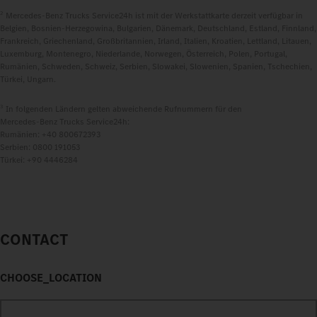
2
Mercedes‑Benz Trucks Service24h ist mit der Werkstattkarte derzeit verfügbar in
Belgien, Bosnien-Herzegowina, Bulgarien, Dänemark, Deutschland, Estland, Finnland,
Frankreich, Griechenland, Großbritannien, Irland, Italien, Kroatien, Lettland, Litauen,
Luxemburg, Montenegro, Niederlande, Norwegen, Österreich, Polen, Portugal,
Rumänien, Schweden, Schweiz, Serbien, Slowakei, Slowenien, Spanien, Tschechien,
Türkei, Ungarn.
3
In folgenden Ländern gelten abweichende Rufnummern für den
Mercedes‑Benz Trucks Service24h:
Rumänien: +40 800672393
Serbien: 0800 191053
Türkei: +90 4446284
CONTACT
CHOOSE_LOCATION