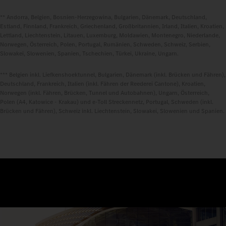
** Andorra, Belgien, Bosnien-Herzegowina, Bulgarien, Dänemark, Deutschland,
Estland, Finnland, Frankreich, Griechenland, Großbritannien, Irland, Italien, Kroatien,
Lettland, Liechtenstein, Litauen, Luxemburg, Moldawien, Montenegro, Niederlande,
Norwegen, Österreich, Polen, Portugal, Rumänien, Schweden, Schweiz, Serbien,
Slowakei, Slowenien, Spanien, Tschechien, Türkei, Ukraine, Ungarn.
*** Belgien inkl. Liefkenshoektunnel, Bulgarien, Dänemark (inkl. Brücken und Fähren),
Deutschland, Frankreich, Italien (inkl. Fähren der Reederei Cantone), Kroatien,
Norwegen (inkl. Fähren, Brücken, Tunnel und Autobahnen), Ungarn, Österreich,
Polen (A4, Katowice - Krakau) und e-Toll Streckennetz, Portugal, Schweden (inkl.
Brücken und Fähren), Schweiz inkl. Liechtenstein, Slowakei, Slowenien und Spanien.