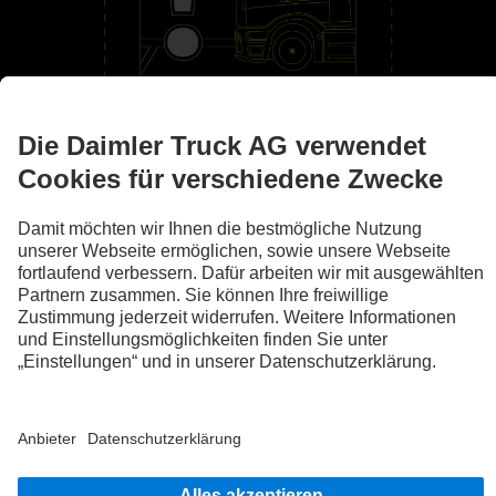
An deiner Seite
Assistenzsysteme
Die Abbildungen und Texte können auch Zubehör und Sonderausstattungen
enthalten, die nicht zum serienmäßigen Lieferumfang gehören. Die gezeigten
Abbildungen sind nur beispielhaft und geben nicht notwendigerweise den
tatsächlichen Zustand der Originalfahrzeuge wieder. Das Aussehen der
Originalfahrzeuge kann von diesen Abbildungen abweichen. Änderungen sind