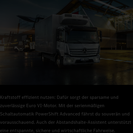
Mit seinen robusten und bewährten Komponenten bietet dir der
Atego Technik, auf die du dich verlassen kannst – egal ob in
Mit dem Atego kannst du deine Fahrzeugauslastung und -
engen Durchfahrten, Hinterhöfen oder im Stop‑and‑go-
nutzung steigern und länger auf der Straße bleiben. Sein
Stadtverkehr.
Kraftstoffverbrauch ist niedrig – die Gesamtkosten sind es
auch.
Kraftstoff effizient nutzen: Dafür sorgt der sparsame und
zuverlässige Euro VI‑Motor. Mit der serienmäßigen
Schaltautomatik PowerShift Advanced fährst du souverän und
vorausschauend. Auch der Abstandshalte-Assistent unterstützt
eine entspannte, sichere und wirtschaftliche Fahrweise.